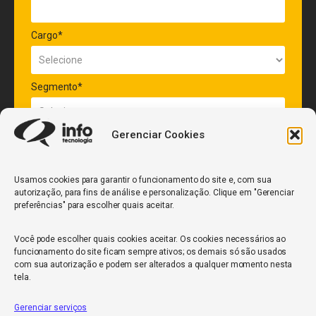
Cargo*
Segmento*
Gerenciar Cookies
Quantidade de veículos da frota*
Usamos cookies para garantir o funcionamento do site e, com sua
autorização, para fins de análise e personalização. Clique em "Gerenciar
ENVIAR
preferências" para escolher quais aceitar.
Você pode escolher quais cookies aceitar. Os cookies necessários ao
funcionamento do site ficam sempre ativos; os demais só são usados
com sua autorização e podem ser alterados a qualquer momento nesta
tela.
Gerenciar serviços