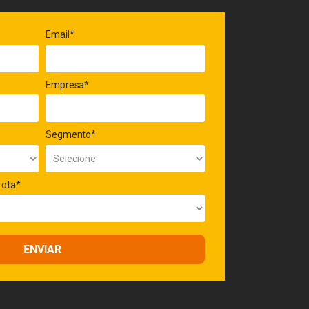
Email*
Empresa*
Segmento*
rota*
ENVIAR