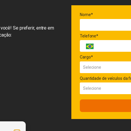
Nome*
você! Se preferir, entre em
cação:
Telefone*
Cargo*
Quantidade de veículos da f