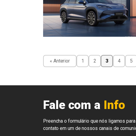
« Anterior
1
2
3
4
5
Fale com a
Info
Preencha o formulário que nós ligamos para 
contato em um de nossos canais de comuni