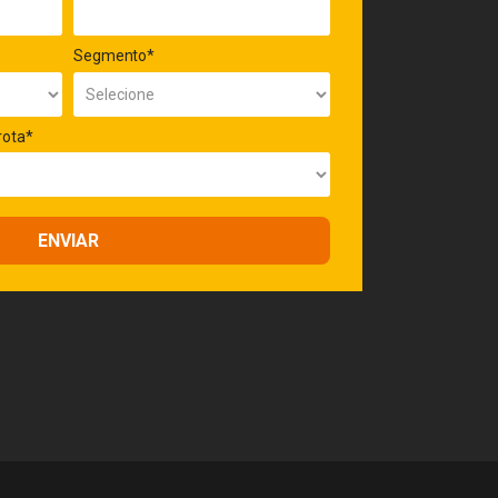
Segmento*
rota*
ENVIAR