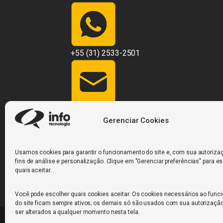
+55 (31) 2533-2501
contato@infosistemas.com.br
Gerenciar Cookies
Usamos cookies para garantir o funcionamento do site e, com sua autorizaç
fins de análise e personalização. Clique em "Gerenciar preferências" para e
Rua Desembargador Jorge Fontana, nº 428, 1
quais aceitar.
Horizonte/MG – 30.320-670
Você pode escolher quais cookies aceitar. Os cookies necessários ao fun
do site ficam sempre ativos; os demais só são usados com sua autorizaçã
ser alterados a qualquer momento nesta tela.