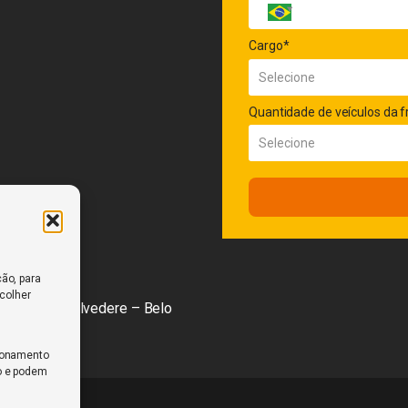
Cargo*
Quantidade de veículos da f
ão, para
scolher
1º andar, Belvedere – Belo
cionamento
o e podem