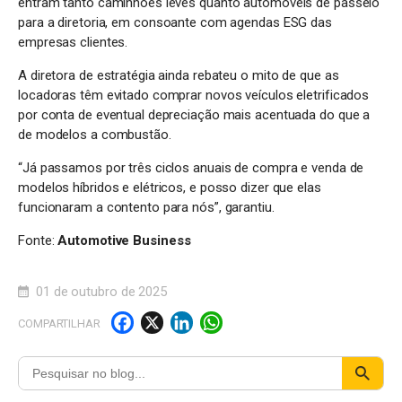
entram tanto caminhões leves quanto automóveis de passeio
para a diretoria, em consoante com agendas ESG das
empresas clientes.
A diretora de estratégia ainda rebateu o mito de que as
locadoras têm evitado comprar novos veículos eletrificados
por conta de eventual depreciação mais acentuada do que a
de modelos a combustão.
“Já passamos por três ciclos anuais de compra e venda de
modelos híbridos e elétricos, e posso dizer que elas
funcionaram a contento para nós”, garantiu.
Fonte:
Automotive Business
01 de outubro de 2025
F
X
Li
W
COMPARTILHAR
a
n
h
c
k
a