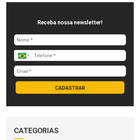
e
e
t
b
d
s
o
I
A
Receba nossa newsletter!
o
n
p
k
p
CADASTRAR
CATEGORIAS