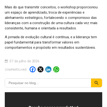
Mais do que transmitir conceitos, o workshop proporcionou
um espaço de aprendizado, troca de experiências e
alinhamento estratégico, fortalecendo o compromisso das
lideranças com a construção de uma cultura cada vez mais
consistente, humana e orientada a resultados.
A jornada de evolução cultural é contínua, e a liderança tem
papel fundamental para transformar valores em
comportamentos e propósito em resultados sustentáveis.
07 de julho de 2026
F
X
Li
W
COMPARTILHAR
a
n
h
c
k
a
e
e
t
b
d
s