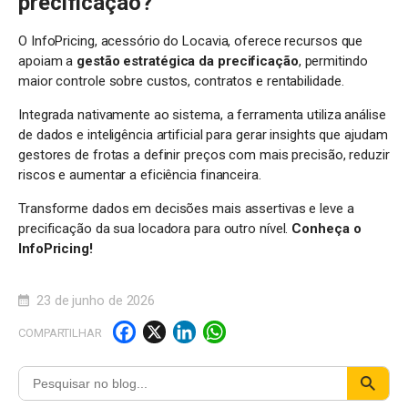
precificação?
O InfoPricing, acessório do Locavia, oferece recursos que
apoiam a
gestão estratégica da precificação
, permitindo
maior controle sobre custos, contratos e rentabilidade.
Integrada nativamente ao sistema, a ferramenta utiliza análise
de dados e inteligência artificial para gerar insights que ajudam
gestores de frotas a definir preços com mais precisão, reduzir
riscos e aumentar a eficiência financeira.
Transforme dados em decisões mais assertivas e leve a
precificação da sua locadora para outro nível.
Conheça o
InfoPricing!
23 de junho de 2026
F
X
Li
W
COMPARTILHAR
a
n
h
c
k
a