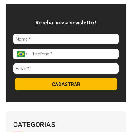
e
e
t
b
d
s
o
I
A
Receba nossa newsletter!
o
n
p
k
p
CADASTRAR
CATEGORIAS