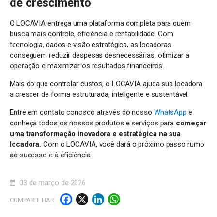
de crescimento
O LOCAVIA entrega uma plataforma completa para quem
busca mais controle, eficiência e rentabilidade. Com
tecnologia, dados e visão estratégica, as locadoras
conseguem reduzir despesas desnecessárias, otimizar a
operação e maximizar os resultados financeiros.
Mais do que controlar custos, o LOCAVIA ajuda sua locadora
a crescer de forma estruturada, inteligente e sustentável.
Entre em contato conosco através do nosso
WhatsApp
e
conheça todos os nossos produtos e serviços para
começar
uma transformação inovadora e estratégica na sua
locadora.
Com o LOCAVIA, você dará o próximo passo rumo
ao sucesso e à eficiência
03 de março de 2026
F
X
Li
W
COMPARTILHAR
a
n
h