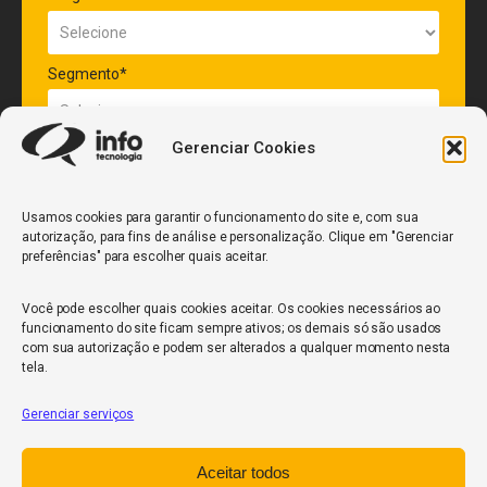
Segmento*
Gerenciar Cookies
Quantidade de veículos da frota*
Usamos cookies para garantir o funcionamento do site e, com sua
autorização, para fins de análise e personalização. Clique em "Gerenciar
ENVIAR
preferências" para escolher quais aceitar.
Você pode escolher quais cookies aceitar. Os cookies necessários ao
funcionamento do site ficam sempre ativos; os demais só são usados
com sua autorização e podem ser alterados a qualquer momento nesta
tela.
Gerenciar serviços
InfoCore
Aceitar todos
Política de Privacidade