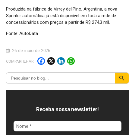
Produzida na fábrica de Virrey del Pino, Argentina, a nova
Sprinter automática já está disponível em toda a rede de
concessionários com preços a partir de R$ 274,3 mil.
Fonte: AutoData
26 de maio de 2026
F
X
Li
W
COMPARTILHAR
a
n
h
c
k
a
e
e
t
b
d
s
o
I
A
Receba nossa newsletter!
o
n
p
k
p