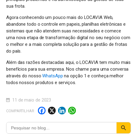
sua frota.
Agora conhecendo um pouco mais do LOCAVIA Web,
abandone todo o controle em papeis, planilhas eletrônicas e
sistemas que não atendem suas necessidades e comece
uma nova etapa de transformação digital no seu negócio com
o melhor e a mais completa solução para a gestão de frotas
do país.
Além das razões destacadas aqui, o LOCAVIA tem muito mais
benefícios para sua empresa. Nos chame para uma conversa
através do nosso
WhatsApp
na opção 1 e conheça melhor
todos nossos produtos e serviços.
11 de maio de 2023
F
X
Li
W
COMPARTILHAR
a
n
h
c
k
a