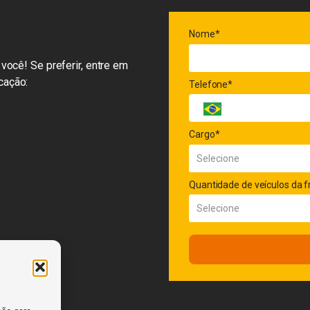
Nome*
você! Se preferir, entre em
cação:
Telefone*
Cargo*
Quantidade de veículos da f