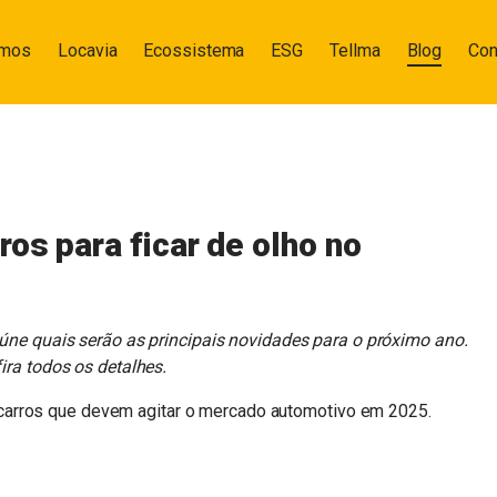
omos
Locavia
Ecossistema
ESG
Tellma
Blog
Con
os para ficar de olho no
úne quais serão as principais novidades para o próximo ano.
ira todos os detalhes.
carros que devem agitar o mercado automotivo em 2025.