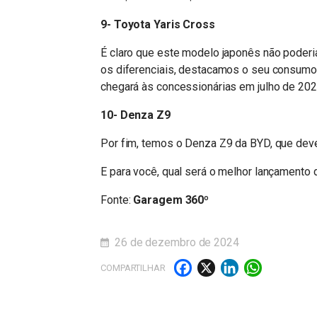
9- Toyota Yaris Cross
É claro que este modelo japonês não poderia
os diferenciais, destacamos o seu consumo
chegará às concessionárias em julho de 202
10- Denza Z9
Por fim, temos o Denza Z9 da BYD, que deve
E para você, qual será o melhor lançamento
Fonte:
Garagem 360º
26 de dezembro de 2024
Facebook
X
LinkedI
What
COMPARTILHAR