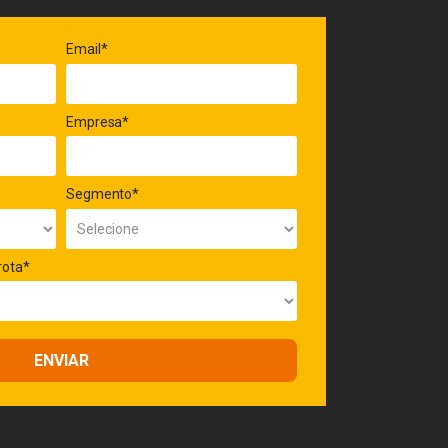
Email*
Empresa*
Segmento*
rota*
ENVIAR