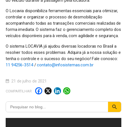
do veículo durante a passagem pela locadora.
O Locavia disponibiliza ferramentas essenciais para otimizar,
controlar e organizar o processo de desmobilização
acompanhando todas as transações comerciais realizadas de
forma imediata. O sistema faz o gerenciamento completo dos
veículos disponíveis para à venda, com agilidade e segurança.
O sistema LOCAVIA já ajudou diversas locadoras no Brasil a
resolver todos esses problemas. Adquira já a nossa solução e
tenha o controle e o sucesso do seu negócio! Fale conosco:
11 94256-3514
/
contato@infosistemas.com.br
21 de julho de 2021
F
X
Li
W
COMPARTILHAR
a
n
h
c
k
a
e
e
t