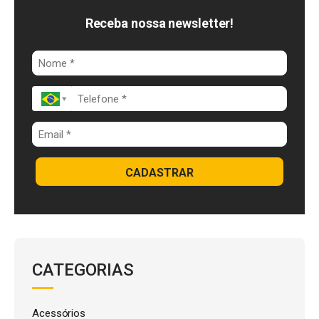
b
d
s
o
I
A
Receba nossa newsletter!
o
n
p
k
p
CADASTRAR
CATEGORIAS
Acessórios