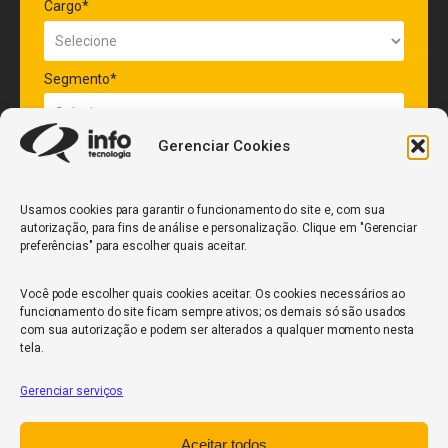
Cargo*
Segmento*
Gerenciar Cookies
Quantidade de veículos da frota*
Usamos cookies para garantir o funcionamento do site e, com sua
autorização, para fins de análise e personalização. Clique em "Gerenciar
ENVIAR
preferências" para escolher quais aceitar.
Você pode escolher quais cookies aceitar. Os cookies necessários ao
funcionamento do site ficam sempre ativos; os demais só são usados
com sua autorização e podem ser alterados a qualquer momento nesta
tela.
Gerenciar serviços
InfoCore
Aceitar todos