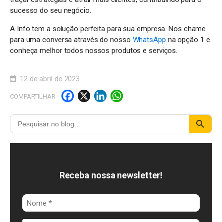
sucesso do seu negócio.
A Info tem a solução perfeita para sua empresa. Nos chame
para uma conversa através do nosso
WhatsApp
na opção 1 e
conheça melhor todos nossos produtos e serviços.
12 de abril de 2023
F
X
Li
W
COMPARTILHAR
a
n
h
c
k
a
e
e
t
b
d
s
o
I
A
Receba nossa newsletter!
o
n
p
k
p