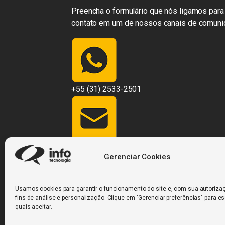
Preencha o formulário que nós ligamos para 
contato em um de nossos canais de comuni
+55 (31) 2533-2501
contato@infosistemas.com.br
Gerenciar Cookies
Usamos cookies para garantir o funcionamento do site e, com sua autorizaç
fins de análise e personalização. Clique em "Gerenciar preferências" para e
Rua Desembargador Jorge Fontana, nº 428, 1
quais aceitar.
Horizonte/MG – 30.320-670