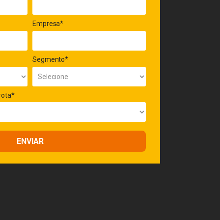
Empresa*
Segmento*
rota*
ENVIAR