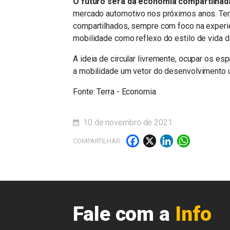
O futuro será da economia compartilhada
mercado automotivo nos próximos anos. Ter
compartilhados, sempre com foco na experiên
mobilidade como reflexo do estilo de vida
A ideia de circular livremente, ocupar os es
a mobilidade um vetor do desenvolvimento u
Fonte: Terra - Economia
10 de novembro de 2021
Facebook
X
LinkedI
What
COMPARTILHAR
Fale com a
Info