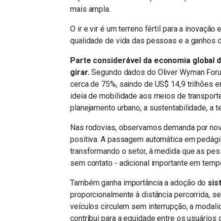
mais ampla.
O ir e vir é um terreno fértil para a inovaçã
qualidade de vida das pessoas e a ganhos d
Parte considerável da economia global 
girar.
Segundo dados do Oliver Wyman Forum
cerca de 75%, saindo de US$ 14,9 trilhões e
ideia de mobilidade aos meios de transpor
planejamento urbano, a sustentabilidade, a t
Nas rodovias, observamos demanda por nov
positiva. A passagem automática em pedág
transformando o setor, à medida que as pes
sem contato - adicional importante em tem
Também ganha importância a adoção do
sis
proporcionalmente à distância percorrida, s
veículos circulem sem interrupção, a modali
contribui para a equidade entre os usuários 