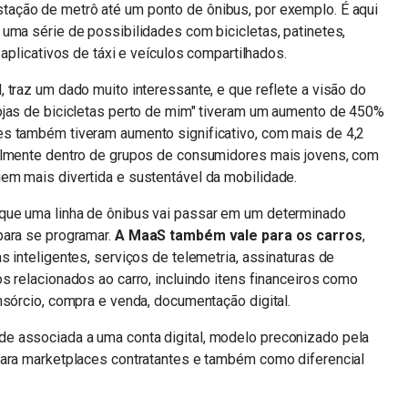
stação de metrô até um ponto de ônibus, por exemplo. É aqui
uma série de possibilidades com bicicletas, patinetes,
 aplicativos de táxi e veículos compartilhados.
 traz um dado muito interessante, e que reflete a visão do
ojas de bicicletas perto de mim" tiveram um aumento de 450%
s também tiveram aumento significativo, com mais de 4,2
ialmente dentro de grupos de consumidores mais jovens, com
em mais divertida e sustentável da mobilidade.
que uma linha de ônibus vai passar em um determinado
para se programar.
A MaaS também vale para os carros
,
 inteligentes, serviços de telemetria, assinaturas de
s relacionados ao carro, incluindo itens financeiros como
nsórcio, compra e venda, documentação digital.
e associada a uma conta digital, modelo preconizado pela
para marketplaces contratantes e também como diferencial