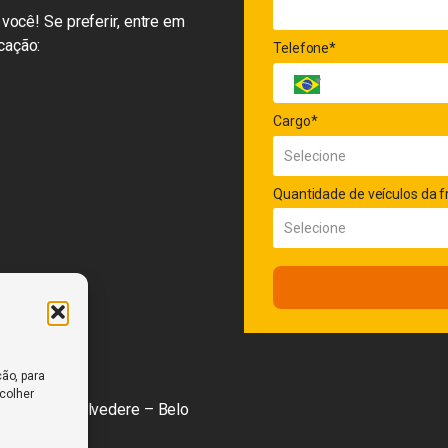
você! Se preferir, entre em
cação:
Telefone*
Cargo*
Quantidade de veículos da f
ão, para
scolher
1º andar, Belvedere – Belo