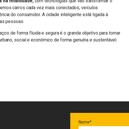
 na mobilidade,
com tecnologias que vão transformar o
emos carros cada vez mais conectados, veículos
cia do consumidor. A cidade inteligente está ligada à
 das pessoas.
paços de forma fluida e segura é o grande objetivo para tornar
rbano, social e econômico de forma genuína e sustentável.
n
sApp
Nome*