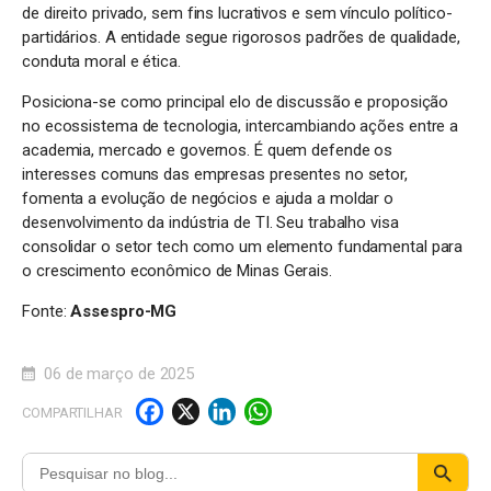
de direito privado, sem fins lucrativos e sem vínculo político-
partidários. A entidade segue rigorosos padrões de qualidade,
conduta moral e ética.
Posiciona-se como principal elo de discussão e proposição
no ecossistema de tecnologia, intercambiando ações entre a
academia, mercado e governos. É quem defende os
interesses comuns das empresas presentes no setor,
fomenta a evolução de negócios e ajuda a moldar o
desenvolvimento da indústria de TI. Seu trabalho visa
consolidar o setor tech como um elemento fundamental para
o crescimento econômico de Minas Gerais.
Fonte:
Assespro-MG
06 de março de 2025
F
X
Li
W
COMPARTILHAR
a
n
h
c
k
a