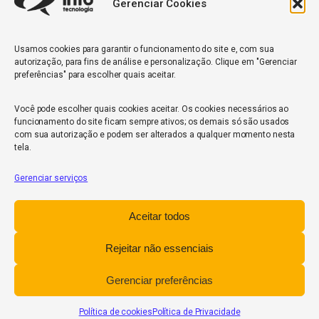
Gerenciar Cookies
Quantidade de veículos da frota*
Usamos cookies para garantir o funcionamento do site e, com sua
autorização, para fins de análise e personalização. Clique em "Gerenciar
ENVIAR
preferências" para escolher quais aceitar.
Você pode escolher quais cookies aceitar. Os cookies necessários ao
funcionamento do site ficam sempre ativos; os demais só são usados
com sua autorização e podem ser alterados a qualquer momento nesta
tela.
Gerenciar serviços
InfoCore
Aceitar todos
Política de Privacidade
Relatório de Transparência Salarial
Rejeitar não essenciais
Trabalhe Conosco
Gerenciar preferências
POWERED BY
Política de cookies
Política de Privacidade