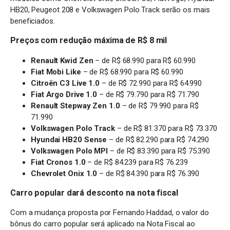
HB20, Peugeot 208 e Volkswagen Polo Track serão os mais
beneficiados.
Preços com redução máxima de R$ 8 mil
Renault Kwid Zen
– de R$ 68.990 para R$ 60.990
Fiat Mobi Like
– de R$ 68.990 para R$ 60.990
Citroën C3 Live 1.0
– de R$ 72.990 para R$ 64.990
Fiat Argo Drive 1.0
– de R$ 79.790 para R$ 71.790
Renault Stepway Zen 1.0
– de R$ 79.990 para R$
71.990
Volkswagen Polo Track
– de R$ 81.370 para R$ 73.370
Hyundai HB20 Sense
– de R$ 82.290 para R$ 74.290
Volkswagen Polo MPI
– de R$ 83.390 para R$ 75.390
Fiat Cronos 1.0
– de R$ 84.239 para R$ 76.239
Chevrolet Onix 1.0
– de R$ 84.390 para R$ 76.390
Carro popular dará desconto na nota fiscal
Com a mudança proposta por Fernando Haddad, o valor do
bônus do carro popular será aplicado na Nota Fiscal ao