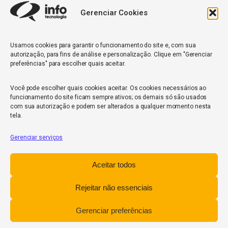
Gerenciar Cookies
Quantidade de veículos da frota*
Usamos cookies para garantir o funcionamento do site e, com sua
autorização, para fins de análise e personalização. Clique em "Gerenciar
ENVIAR
preferências" para escolher quais aceitar.
Você pode escolher quais cookies aceitar. Os cookies necessários ao
funcionamento do site ficam sempre ativos; os demais só são usados
com sua autorização e podem ser alterados a qualquer momento nesta
tela.
Gerenciar serviços
InfoCore
Aceitar todos
Política de Privacidade
Relatório de Transparência Salarial
Rejeitar não essenciais
Trabalhe Conosco
Gerenciar preferências
POWERED BY