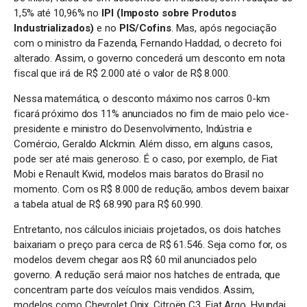
1,5% até 10,96% no
IPI (Imposto sobre Produtos
Industrializados)
e no
PIS/Cofins
. Mas, após negociação
com o ministro da Fazenda, Fernando Haddad, o decreto foi
alterado. Assim, o governo concederá um desconto em nota
fiscal que irá de R$ 2.000 até o valor de R$ 8.000.
Nessa matemática, o desconto máximo nos carros 0-km
ficará próximo dos 11% anunciados no fim de maio pelo vice-
presidente e ministro do Desenvolvimento, Indústria e
Comércio, Geraldo Alckmin. Além disso, em alguns casos,
pode ser até mais generoso. É o caso, por exemplo, de Fiat
Mobi e Renault Kwid, modelos mais baratos do Brasil no
momento. Com os R$ 8.000 de redução, ambos devem baixar
a tabela atual de R$ 68.990 para R$ 60.990.
Entretanto, nos cálculos iniciais projetados, os dois hatches
baixariam o preço para cerca de R$ 61.546. Seja como for, os
modelos devem chegar aos R$ 60 mil anunciados pelo
governo. A redução será maior nos hatches de entrada, que
concentram parte dos veículos mais vendidos. Assim,
modelos como Chevrolet Onix, Citroën C3, Fiat Argo, Hyundai