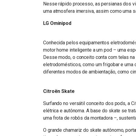
Nesse rápido processo, as persianas dos vi
uma atmosfera imersiva, assim como uma sa
LG Ominipod
Conhecida pelos equipamentos eletrodomés
motor home inteligente a um pod – uma espé
Desse modo, o conceito conta com telas na c
eletrodomésticos, como um frigobar e uma ca
diferentes modos de ambientação, como cin
Citroën Skate
Surfando no versátil conceito dos pods, a C
elétrica e autônoma. A base do skate se tr
uma frota de robôs da montadora –, sustent
O grande chamariz do skate autônomo, portant