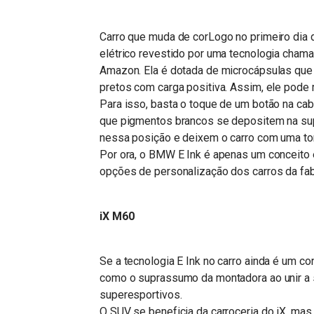
Carro que muda de corLogo no primeiro dia d
elétrico revestido por uma tecnologia cham
Amazon. Ela é dotada de microcápsulas qu
pretos com carga positiva. Assim, ele pod
Para isso, basta o toque de um botão na cab
que pigmentos brancos se depositem na sup
nessa posição e deixem o carro com uma to
Por ora, o BMW E Ink é apenas um conceito e
opções de personalização dos carros da fab
iX M60
Se a tecnologia E Ink no carro ainda é um co
como o suprassumo da montadora ao unir a sig
superesportivos.
O SUV se beneficia da carroceria do iX, mas