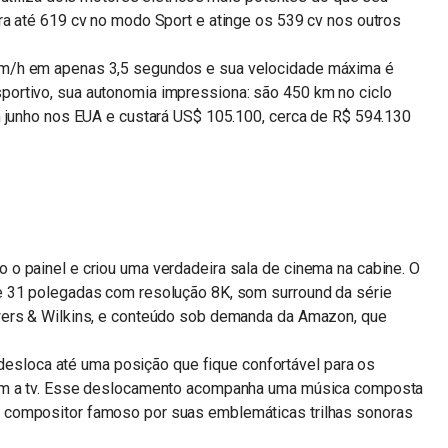
ra até 619 cv no modo Sport e atinge os 539 cv nos outros
m/h em apenas 3,5 segundos e sua velocidade máxima é
ortivo, sua autonomia impressiona: são 450 km no ciclo
m junho nos EUA e custará US$ 105.100, cerca de R$ 594.130
o painel e criou uma verdadeira sala de cinema na cabine. O
e 31 polegadas com resolução 8K, som surround da série
wers & Wilkins, e conteúdo sob demanda da Amazon, que
e desloca até uma posição que fique confortável para os
rem a tv. Esse deslocamento acompanha uma música composta
 compositor famoso por suas emblemáticas trilhas sonoras