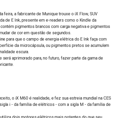
a feira, a fabricante de Munique trouxe o iX Flow, SUV
ada de E Ink, presente em e-readers como o Kindle da
e contém pigmentos brancos com carga negativa e pigmentos
e mudar de cor em questão de segundos.
ine para que o campo de energia elétrica do E Ink faça com
erfície da microcápsula, ou pigmentos pretos se acumulem
nalidade escura.
 será aprimorado para, no futuro, fazer parte da gama de
ricante.
nceito, o iX M60 é realidade, e fez sua estreia mundial na CES
la i - da família de elétricos - com a sigla M - da família de
 utiliza dois motores elétricos mais potentes do que seu