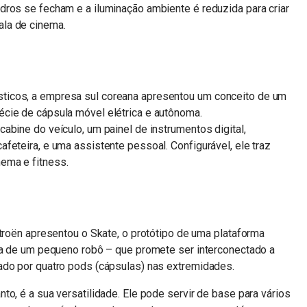
dros se fecham e a iluminação ambiente é reduzida para criar
la de cinema.
ticos, a empresa sul coreana apresentou um conceito de um
cie de cápsula móvel elétrica e autônoma.
abine do veículo, um painel de instrumentos digital,
feteira, e uma assistente pessoal. Configurável, ele traz
ema e fitness.
itroën apresentou o Skate, o protótipo de uma plataforma
ata de um pequeno robô – que promete ser interconectado a
ado por quatro pods (cápsulas) nas extremidades.
o, é a sua versatilidade. Ele pode servir de base para vários