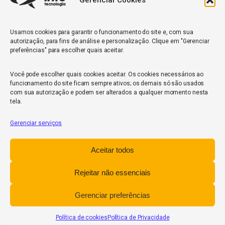
Gerenciar Cookies
Quantidade de veículos da frota*
Usamos cookies para garantir o funcionamento do site e, com sua
autorização, para fins de análise e personalização. Clique em "Gerenciar
ENVIAR
preferências" para escolher quais aceitar.
Você pode escolher quais cookies aceitar. Os cookies necessários ao
funcionamento do site ficam sempre ativos; os demais só são usados
com sua autorização e podem ser alterados a qualquer momento nesta
tela.
Gerenciar serviços
InfoCore
Aceitar todos
Política de Privacidade
Relatório de Transparência Salarial
Rejeitar não essenciais
Trabalhe Conosco
Gerenciar preferências
POWERED BY
Política de cookies
Política de Privacidade