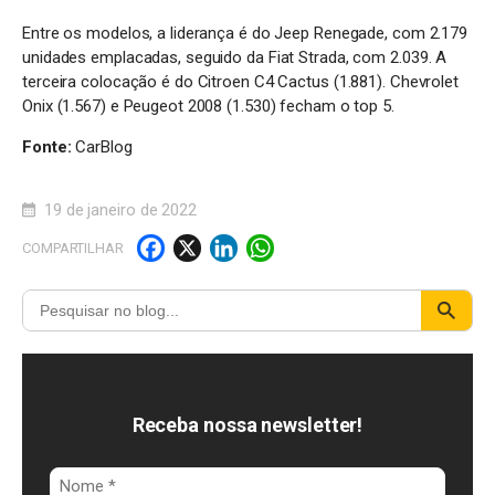
Entre os modelos, a liderança é do Jeep Renegade, com 2.179
unidades emplacadas, seguido da Fiat Strada, com 2.039. A
terceira colocação é do Citroen C4 Cactus (1.881). Chevrolet
Onix (1.567) e Peugeot 2008 (1.530) fecham o top 5.
Fonte:
CarBlog
19 de janeiro de 2022
F
X
Li
W
COMPARTILHAR
a
n
h
c
k
a
e
e
t
b
d
s
o
I
A
Receba nossa newsletter!
o
n
p