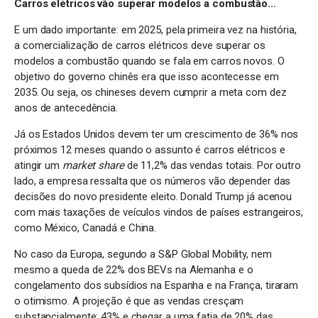
Carros elétricos vão superar modelos a combustão…
E um dado importante: em 2025, pela primeira vez na história,
a comercialização de carros elétricos deve superar os
modelos a combustão quando se fala em carros novos. O
objetivo do governo chinês era que isso acontecesse em
2035. Ou seja, os chineses devem cumprir a meta com dez
anos de antecedência.
Já os Estados Unidos devem ter um crescimento de 36% nos
próximos 12 meses quando o assunto é carros elétricos e
atingir um
market share
de 11,2% das vendas totais. Por outro
lado, a empresa ressalta que os números vão depender das
decisões do novo presidente eleito. Donald Trump já acenou
com mais taxações de veículos vindos de países estrangeiros,
como México, Canadá e China.
No caso da Europa, segundo a S&P Global Mobility, nem
mesmo a queda de 22% dos BEVs na Alemanha e o
congelamento dos subsídios na Espanha e na França, tiraram
o otimismo. A projeção é que as vendas cresçam
substancialmente: 43% e chegar a uma fatia de 20% das