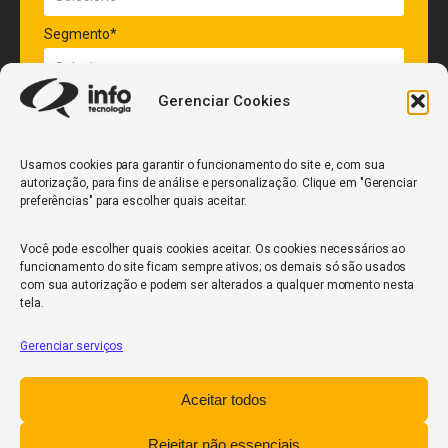
Segmento*
Gerenciar Cookies
Quantidade de veículos da frota*
Usamos cookies para garantir o funcionamento do site e, com sua
autorização, para fins de análise e personalização. Clique em "Gerenciar
ENVIAR
preferências" para escolher quais aceitar.
Você pode escolher quais cookies aceitar. Os cookies necessários ao
funcionamento do site ficam sempre ativos; os demais só são usados
com sua autorização e podem ser alterados a qualquer momento nesta
tela.
Gerenciar serviços
InfoCore
Aceitar todos
Política de Privacidade
Relatório de Transparência Salarial
Rejeitar não essenciais