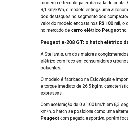
moderno e tecnologia embarcada de ponta.
8,1 km/kWh, o modelo entrega uma autonomi
dos destaques no segmento dos compactos e
valor do modelo encosta nos
R$ 180 mil
, o
no mercado de
carro elétrico Peugeot
no 
Peugeot e-208 GT: o hatch elétrico 
A Stellantis, um dos maiores conglomerados
elétrico com foco em consumidores urbanos 
poluentes.
O modelo é fabricado na Eslováquia e impor
e torque imediato de 26,5 kgfm, característi
expressas.
Com aceleração de 0 a 100 km/h em 8,3 seg
km/h, o hatch se posiciona como uma altern
Peugeot
com pegada esportiva, porém foc