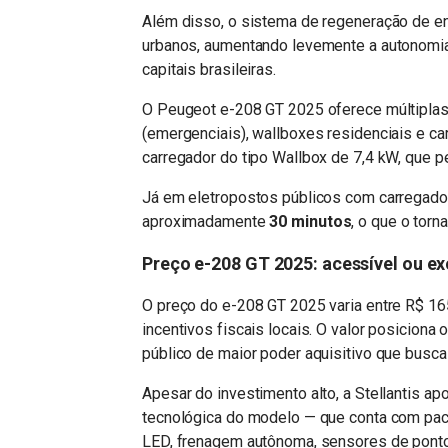
Além disso, o sistema de regeneração de ene
urbanos, aumentando levemente a autonomia 
capitais brasileiras.
O Peugeot e-208 GT 2025 oferece múltipla
(emergenciais), wallboxes residenciais e c
carregador do tipo Wallbox de 7,4 kW, que pe
Já em eletropostos públicos com carregado
aproximadamente
30 minutos
, o que o tor
Preço e-208 GT 2025: acessível ou ex
O preço do e-208 GT 2025 varia entre R$ 16
incentivos fiscais locais. O valor posicion
público de maior poder aquisitivo que busca
Apesar do investimento alto, a Stellantis ap
tecnológica do modelo — que conta com pacot
LED, frenagem autônoma, sensores de ponto