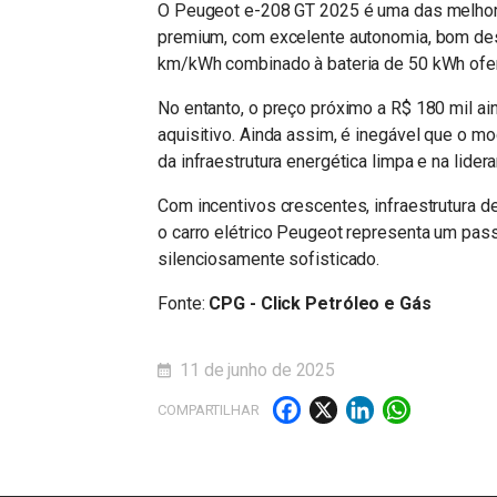
O Peugeot e-208 GT 2025 é uma das melhor
premium, com excelente autonomia, bom des
km/kWh combinado à bateria de 50 kWh ofere
No entanto, o preço próximo a R$ 180 mil a
aquisitivo. Ainda assim, é inegável que o mo
da infraestrutura energética limpa e na lider
Com incentivos crescentes, infraestrutura 
o carro elétrico Peugeot representa um pas
silenciosamente sofisticado.
Fonte:
CPG - Click Petróleo e Gás
11 de junho de 2025
Facebook
X
LinkedI
What
COMPARTILHAR