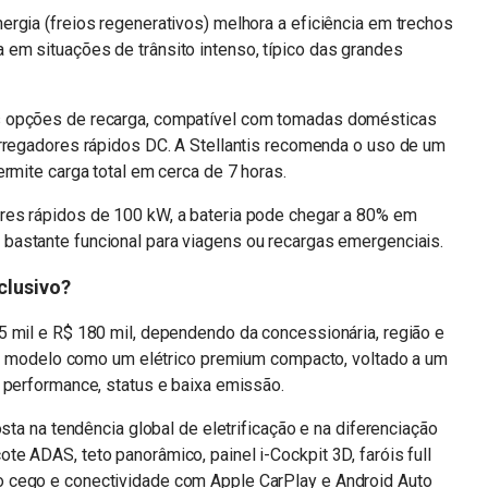
rgia (freios regenerativos) melhora a eficiência em trechos
em situações de trânsito intenso, típico das grandes
s opções de recarga, compatível com tomadas domésticas
arregadores rápidos DC. A Stellantis recomenda o uso de um
rmite carga total em cerca de 7 horas.
res rápidos de 100 kW, a bateria pode chegar a 80% em
na bastante funcional para viagens ou recargas emergenciais.
clusivo?
5 mil e R$ 180 mil, dependendo da concessionária, região e
a o modelo como um elétrico premium compacto, voltado a um
 performance, status e baixa emissão.
osta na tendência global de eletrificação e na diferenciação
e ADAS, teto panorâmico, painel i-Cockpit 3D, faróis full
 cego e conectividade com Apple CarPlay e Android Auto