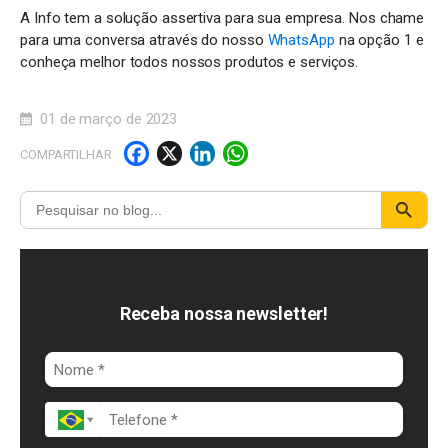
A Info tem a solução assertiva para sua empresa. Nos chame
para uma conversa através do nosso
WhatsApp
na opção 1 e
conheça melhor todos nossos produtos e serviços.
01 de março de 2023
F
X
Li
W
COMPARTILHAR
a
n
h
c
k
a
e
e
t
b
d
s
o
I
A
Receba nossa newsletter!
o
n
p
k
p