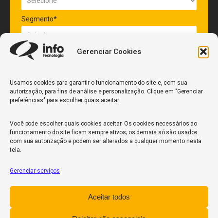
Segmento*
Gerenciar Cookies
Quantidade de veículos da frota*
Usamos cookies para garantir o funcionamento do site e, com sua
autorização, para fins de análise e personalização. Clique em "Gerenciar
ENVIAR
preferências" para escolher quais aceitar.
Você pode escolher quais cookies aceitar. Os cookies necessários ao
funcionamento do site ficam sempre ativos; os demais só são usados
com sua autorização e podem ser alterados a qualquer momento nesta
tela.
Gerenciar serviços
InfoCore
Aceitar todos
Política de Privacidade
Relatório de Transparência Salarial