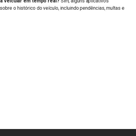
aca veicular em tempo real?
Sim, alguns aplicativos
bre o histórico do veículo, incluindo pendências, multas e
n
sApp