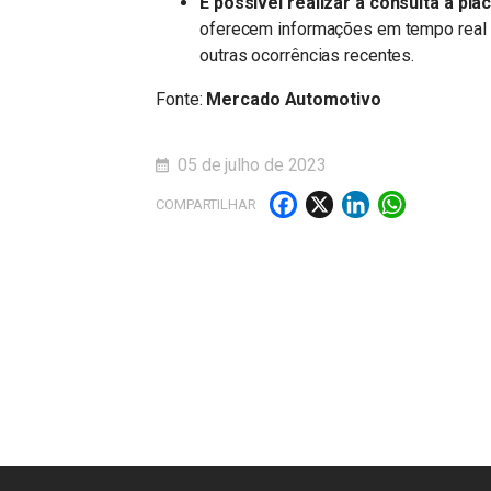
É possível realizar a consulta à pl
oferecem informações em tempo real so
outras ocorrências recentes.
Fonte:
Mercado Automotivo
05 de julho de 2023
Facebook
X
LinkedI
What
COMPARTILHAR