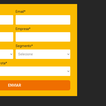
Email*
Empresa*
Segmento*
rota*
ENVIAR