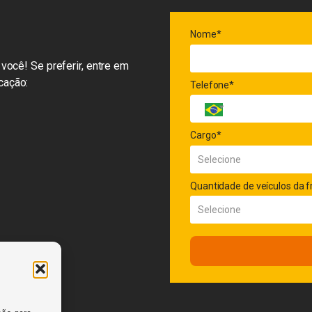
Nome*
você! Se preferir, entre em
cação:
Telefone*
Cargo*
Quantidade de veículos da f