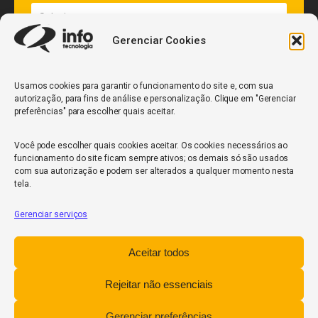
Gerenciar Cookies
Quantidade de veículos da frota*
Usamos cookies para garantir o funcionamento do site e, com sua
autorização, para fins de análise e personalização. Clique em "Gerenciar
ENVIAR
preferências" para escolher quais aceitar.
Você pode escolher quais cookies aceitar. Os cookies necessários ao
funcionamento do site ficam sempre ativos; os demais só são usados
com sua autorização e podem ser alterados a qualquer momento nesta
tela.
Gerenciar serviços
InfoCore
Aceitar todos
Política de Privacidade
Relatório de Transparência Salarial
Rejeitar não essenciais
Trabalhe Conosco
Gerenciar preferências
POWERED BY