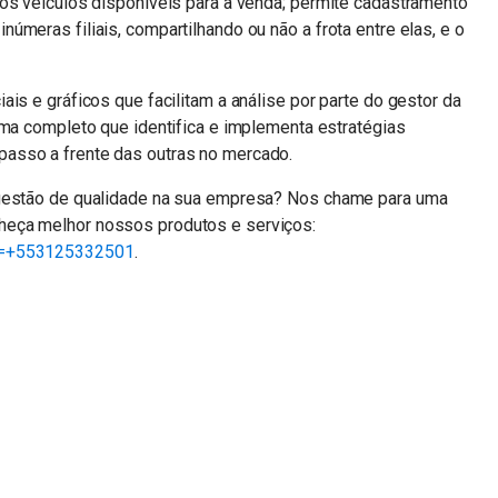
dos veículos disponíveis para à venda; permite cadastramento
úmeras filiais, compartilhando ou não a frota entre elas, e o
is e gráficos que facilitam a análise por parte do gestor da
ema completo que identifica e implementa estratégias
asso a frente das outras no mercado.
 gestão de qualidade na sua empresa? Nos chame para uma
heça melhor nossos produtos e serviços:
ne=+553125332501
.
n
sApp