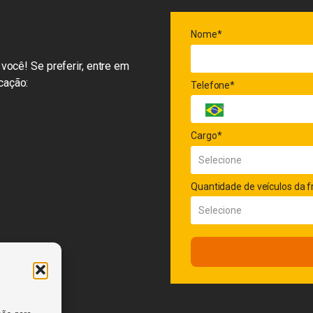
Nome*
você! Se preferir, entre em
cação:
Telefone*
Cargo*
Quantidade de veículos da f