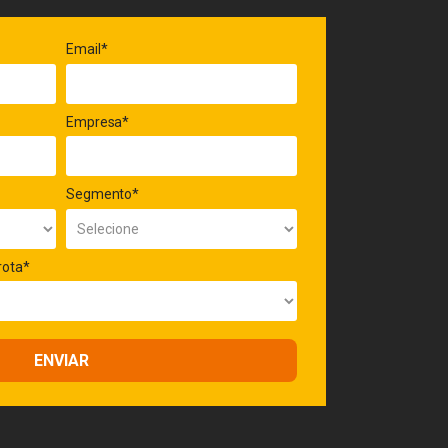
Email*
Empresa*
Segmento*
rota*
ENVIAR