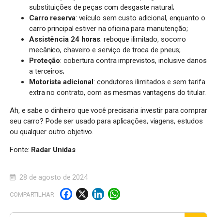
substituições de peças com desgaste natural;
Carro reserva
: veículo sem custo adicional, enquanto o
carro principal estiver na oficina para manutenção;
Assistência 24 horas
: reboque ilimitado, socorro
mecânico, chaveiro e serviço de troca de pneus;
Proteção
: cobertura contra imprevistos, inclusive danos
a terceiros;
Motorista adicional
: condutores ilimitados e sem tarifa
extra no contrato, com as mesmas vantagens do titular.
Ah, e sabe o dinheiro que você precisaria investir para comprar
seu carro? Pode ser usado para aplicações, viagens, estudos
ou qualquer outro objetivo.
Fonte:
Radar Unidas
28 de agosto de 2024
F
X
Li
W
COMPARTILHAR
a
n
h