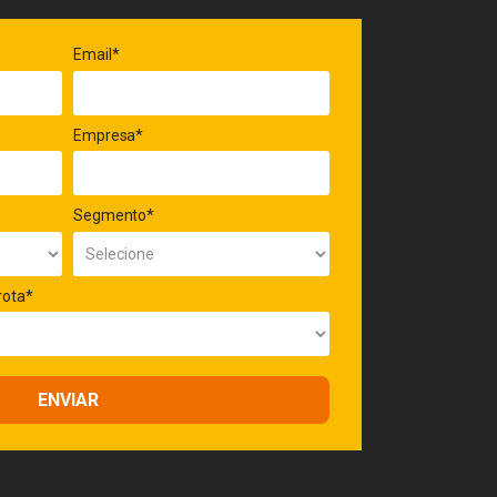
Email*
Empresa*
Segmento*
rota*
ENVIAR