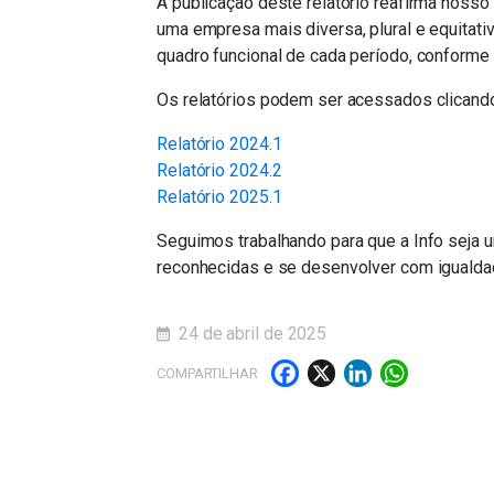
A publicação deste relatório reafirma noss
uma empresa mais diversa, plural e equitat
quadro funcional de cada período, conforme 
Os relatórios podem ser acessados clicando
Relatório 2024.1
Relatório 2024.2
Relatório 2025.1
Seguimos trabalhando para que a Info seja
reconhecidas e se desenvolver com igualda
24 de abril de 2025
Facebook
X
LinkedI
What
COMPARTILHAR