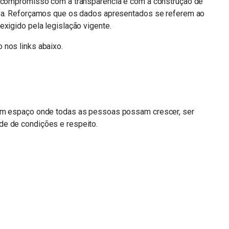
o compromisso com a transparência e com a construção de
iva. Reforçamos que os dados apresentados se referem ao
exigido pela legislação vigente.
 nos links abaixo.
 um espaço onde todas as pessoas possam crescer, ser
de de condições e respeito.
n
sApp