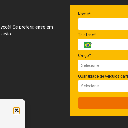
Nome*
você! Se preferir, entre em
cação:
Telefone*
Cargo*
Quantidade de veículos da f