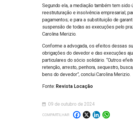
Segundo ela, a mediação também tem sido úti
reestruturação e insolvência empresarial; p
pagamentos; e para a substituição de garanti
suspensão de todas as execuções pelo prazo
Carolina Merizio.
Conforme a advogada, os efeitos dessas s
obrigações do devedor e das execuções aju
particulares do sócio solidário. “Outros efei
retenção, arresto, penhora, sequestro, busca,
bens do devedor”, conclui Carolina Merizio.
Fonte:
Revista Locação
09 de outubro de 2024
Facebook
X
LinkedI
What
COMPARTILHAR