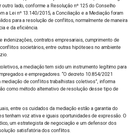
or outro lado, conforme a Resolução nº 125 do Conselho
om a Lei nº 13.140/2015, a Conciliação e a Mediação foram
álidos para a resolução de conflitos, normalmente de maneira
ia e da eficiência.
e indenizações, contratos empresariais, cumprimento de
onflitos societários, entre outras hipóteses no ambiente
izio.
 coletivos, a mediação tem sido um instrumento legítimo para
 empregados e empregadores. “O decreto 10.854/2021
 mediação de conflitos trabalhistas coletivos”, informa
ação como método alternativo de resolução desse tipo de
duais, entre os cuidados da mediação estão a garantia do
tes tenham voz ativa e iguais oportunidades de expressão. O
dico, um estrategista de negociação e um defensor dos
solução satisfatória dos conflitos.