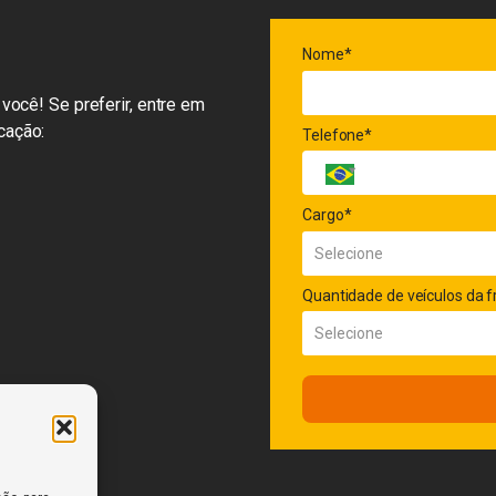
Nome*
você! Se preferir, entre em
cação:
Telefone*
Cargo*
Quantidade de veículos da f