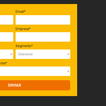
Email*
Empresa*
Segmento*
rota*
ENVIAR