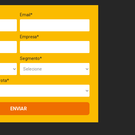
Email*
Empresa*
Segmento*
rota*
ENVIAR