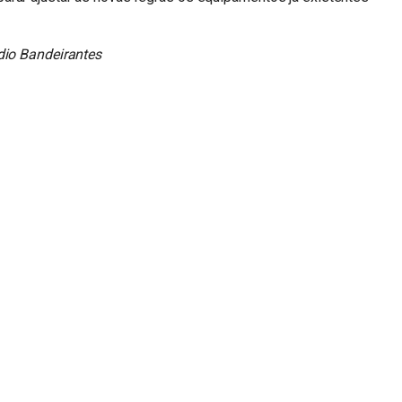
dio Bandeirantes
n
sApp