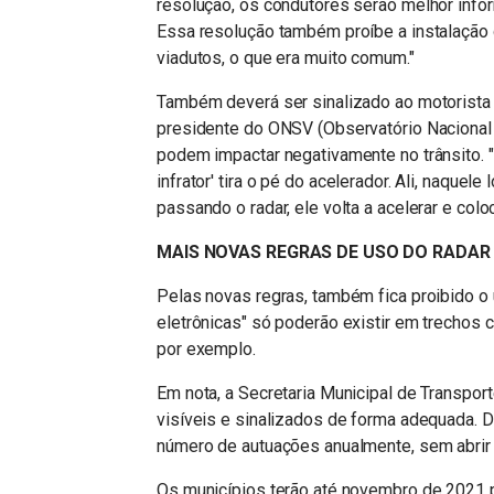
resolução, os condutores serão melhor inf
Essa resolução também proíbe a instalação 
viadutos, o que era muito comum."
Também deverá ser sinalizado ao motorista 
presidente do ONSV (Observatório Nacional 
podem impactar negativamente no trânsito. 
infrator' tira o pé do acelerador. Ali, naquele
passando o radar, ele volta a acelerar e colo
MAIS NOVAS REGRAS DE USO DO RADAR
Pelas novas regras, também fica proibido o
eletrônicas" só poderão existir em trechos c
por exemplo.
Em nota, a Secretaria Municipal de Transpor
visíveis e sinalizados de forma adequada. Di
número de autuações anualmente, sem abrir 
Os municípios terão até novembro de 2021 p