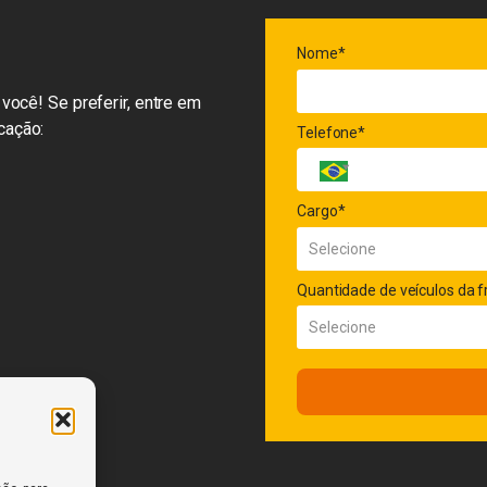
Nome*
você! Se preferir, entre em
cação:
Telefone*
Cargo*
Quantidade de veículos da f