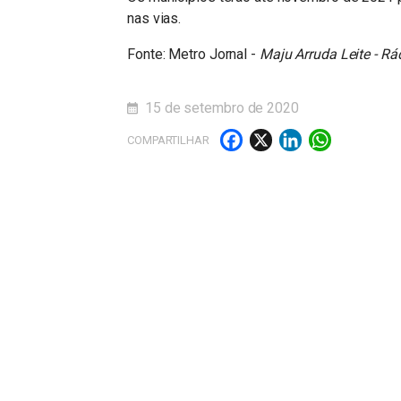
nas vias.
Fonte: Metro Jornal -
Maju Arruda Leite - Rá
15 de setembro de 2020
Facebook
X
LinkedI
What
COMPARTILHAR