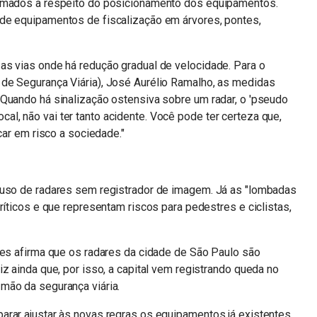
ormados a respeito do posicionamento dos equipamentos.
de equipamentos de fiscalização em árvores, pontes,
as vias onde há redução gradual de velocidade. Para o
de Segurança Viária), José Aurélio Ramalho, as medidas
"Quando há sinalização ostensiva sobre um radar, o 'pseudo
 local, não vai ter tanto acidente. Você pode ter certeza que,
car em risco a sociedade."
 uso de radares sem registrador de imagem. Já as "lombadas
ríticos e que representam riscos para pedestres e ciclistas,
tes afirma que os radares da cidade de São Paulo são
z ainda que, por isso, a capital vem registrando queda no
mão da segurança viária.
arar ajustar às novas regras os equipamentos já existentes