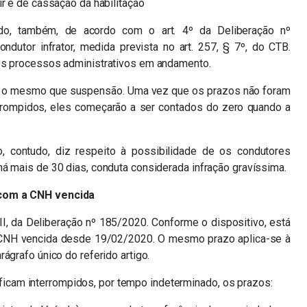
ir e de cassação da habilitação
ado, também, de acordo com o art. 4º da Deliberação nº
ndutor infrator, medida prevista no art. 257, § 7º, do CTB.
aos processos administrativos em andamento.
 é o mesmo que suspensão. Uma vez que os prazos não foram
rompidos, eles começarão a ser contados do zero quando a
 contudo, diz respeito à possibilidade de os condutores
á mais de 30 dias, conduta considerada infração gravíssima.
 com a CNH vencida
III, da Deliberação nº 185/2020. Conforme o dispositivo, está
da CNH vencida desde 19/02/2020. O mesmo prazo aplica-se à
ágrafo único do referido artigo.
I, ficam interrompidos, por tempo indeterminado, os prazos: