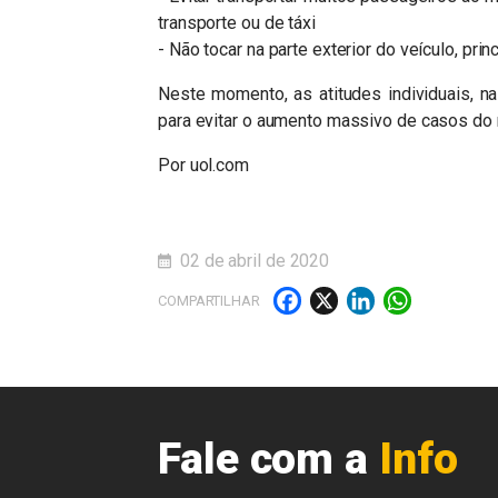
transporte ou de táxi
- Não tocar na parte exterior do veículo, pr
Neste momento, as atitudes individuais, 
para evitar o aumento massivo de casos do n
Por uol.com
02 de abril de 2020
Facebook
X
LinkedI
What
COMPARTILHAR
Fale com a
Info