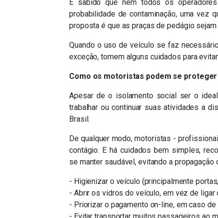
É sabido que nem todos os operadores d
probabilidade de contaminação, uma vez qu
proposta é que as praças de pedágio sejam
Quando o uso de veículo se faz necessári
exceção, tomem alguns cuidados para evitar
Como os motoristas podem se proteger
Apesar de o isolamento social ser o id
trabalhar ou continuar suas atividades a di
Brasil.
De qualquer modo, motoristas - profissiona
contágio. E há cuidados bem simples, re
se manter saudável, evitando a propagação d
- Higienizar o veículo (principalmente porta
- Abrir os vidros do veículo, em vez de liga
- Priorizar o pagamento on-line, em caso de 
- Evitar transportar muitos passageiros ao