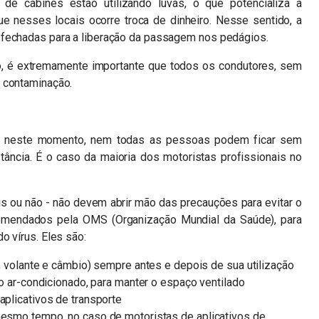
e cabines estão utilizando luvas, o que potencializa a
e nesses locais ocorre troca de dinheiro. Nesse sentido, a
 fechadas para a liberação da passagem nos pedágios.
o, é extremamente importante que todos os condutores, sem
 contaminação.
eal neste momento, nem todas as pessoas podem ficar sem
stância. É o caso da maioria dos motoristas profissionais no
is ou não - não devem abrir mão das precauções para evitar o
comendados pela OMS (Organização Mundial da Saúde), para
o vírus. Eles são:
s, volante e câmbio) sempre antes e depois de sua utilização
r o ar-condicionado, para manter o espaço ventilado
aplicativos de transporte
 mesmo tempo, no caso de motoristas de aplicativos de