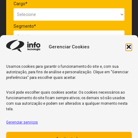
Cargo*
Segmento*
Gerenciar Cookies
Quantidade de veículos da frota*
Usamos cookies para garantir o funcionamento do site e, com sua
autorização, para fins de análise e personalização. Clique em "Gerenciar
ENVIAR
preferências" para escolher quais aceitar.
Você pode escolher quais cookies aceitar. Os cookies necessários ao
funcionamento do site ficam sempre ativos; os demais só são usados
com sua autorização e podem ser alterados a qualquer momento nesta
tela.
Gerenciar serviços
InfoCore