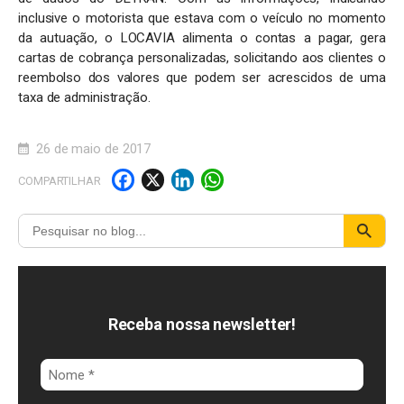
inclusive o motorista que estava com o veículo no momento
da autuação, o LOCAVIA alimenta o contas a pagar, gera
cartas de cobrança personalizadas, solicitando aos clientes o
reembolso dos valores que podem ser acrescidos de uma
taxa de administração.
26 de maio de 2017
F
X
Li
W
COMPARTILHAR
a
n
h
c
k
a
e
e
t
b
d
s
o
I
A
Receba nossa newsletter!
o
n
p
k
p