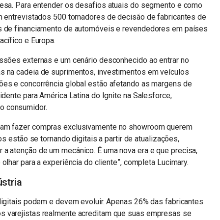
resa. Para entender os desafios atuais do segmento e como
am entrevistados 500 tomadores de decisão de fabricantes de
as de financiamento de automóveis e revendedores em países
acífico e Europa.
essões externas e um cenário desconhecido ao entrar no
s na cadeia de suprimentos, investimentos em veículos
ões e concorrência global estão afetando as margens de
idente para América Latina do Ignite na Salesforce,
o consumidor.
avam fazer compras exclusivamente no showroom querem
os estão se tornando digitais a partir de atualizações,
 a atenção de um mecânico. É uma nova era e que precisa,
olhar para a experiência do cliente”, completa Lucimary.
ústria
 digitais podem e devem evoluir. Apenas 26% das fabricantes
s varejistas realmente acreditam que suas empresas se