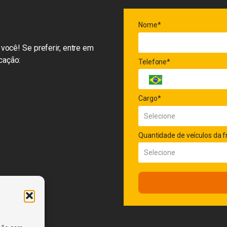
Nome*
você! Se preferir, entre em
cação:
Telefone*
Cargo*
Quantidade de veículos da f