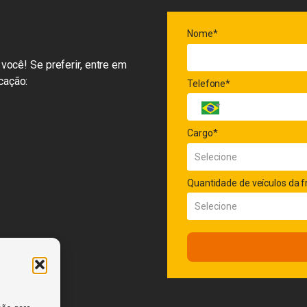
Nome*
você! Se preferir, entre em
cação:
Telefone*
Cargo*
Quantidade de veículos da f