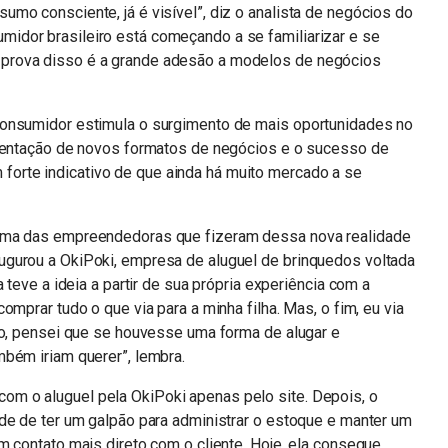
mo consciente, já é visível”, diz o analista de negócios do
idor brasileiro está começando a se familiarizar e se
prova disso é a grande adesão a modelos de negócios
consumidor estimula o surgimento de mais oportunidades no
imentação de novos formatos de negócios e o sucesso de
rte indicativo de que ainda há muito mercado a se
uma das empreendedoras que fizeram dessa nova realidade
gurou a OkiPoki, empresa de aluguel de brinquedos voltada
 teve a ideia a partir de sua própria experiência com a
omprar tudo o que via para a minha filha. Mas, o fim, eu via
ão, pensei que se houvesse uma forma de alugar e
mbém iriam querer”, lembra.
m o aluguel pela OkiPoki apenas pelo site. Depois, o
de de ter um galpão para administrar o estoque e manter um
m contato mais direto com o cliente. Hoje, ela consegue