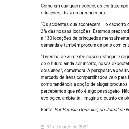
Como em qualquer negócio, os contratempo
situações, diz a empreendedora.
“Os acidentes que acontecem – o cachorro 
2% das nossas locações. Estamos preparados
a 130 locações de brinquedos mensalmente
demanda e também procura de pais com crian
“Tivemos de aumentar nosso estoque e regi
de o futuro ainda ser incerto, nossa expec
dois anos”, comemora. A perspectiva posit
mercado de itens compartilhados veio para f
como tendência a opção de alugar produtos
percebemos que não é algo passageiro. Não 
ecológica, ambiental; imagina o quanto de pl
Fonte:
Por Patricia Gonzalez, do Jornal de 
31 de março de 2021