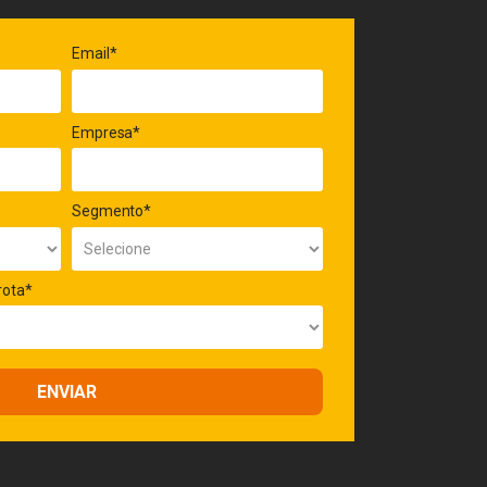
Email*
Empresa*
Segmento*
rota*
ENVIAR