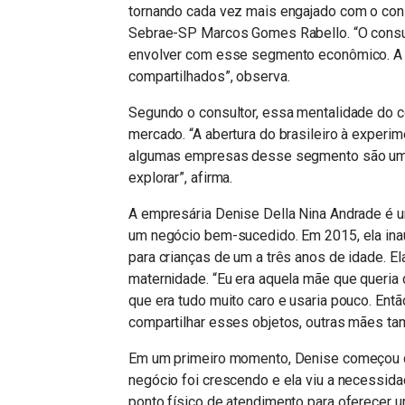
tornando cada vez mais engajado com o consu
Sebrae-SP Marcos Gomes Rabello. “O consum
envolver com esse segmento econômico. A 
compartilhados”, observa.
Segundo o consultor, essa mentalidade do 
mercado. “A abertura do brasileiro à exper
algumas empresas desse segmento são um fo
explorar”, afirma.
A empresária Denise Della Nina Andrade é 
um negócio bem-sucedido. Em 2015, ela inau
para crianças de um a três anos de idade. Ela
maternidade. “Eu era aquela mãe que queria c
que era tudo muito caro e usaria pouco. Ent
compartilhar esses objetos, outras mães ta
Em um primeiro momento, Denise começou co
negócio foi crescendo e ela viu a necessida
ponto físico de atendimento para oferecer u