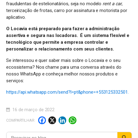
fraudulentas de estelionatários, seja no modelo
rent a car
,
terceirização de frotas, carro por assinatura e motorista por
aplicativo.
O Locavia está preparado para fazer a administração
assertiva e segura nas locadoras. É um sistema flexível e
tecnológico que permite a empresa controlar e
personalizar o relacionamento com seus clientes.
Se interessou e quer saber mais sobre o Locavia e o seu
ecossistema? Nos chame para uma conversa através do
nosso WhatsApp e conheça melhor nossos produtos e
serviços:
https://api.whatsapp.com/send?l=pt&phone=+553125332501.
16 de março de 2022
F
X
Li
W
COMPARTILHAR
a
n
h