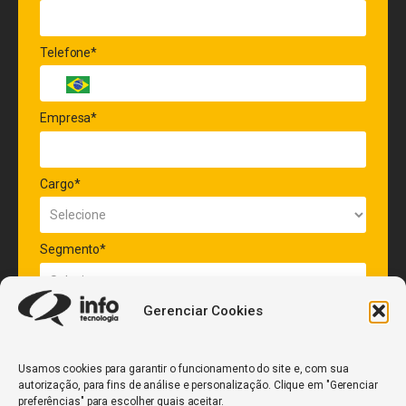
Telefone*
Empresa*
Cargo*
Segmento*
Gerenciar Cookies
Quantidade de veículos da frota*
Usamos cookies para garantir o funcionamento do site e, com sua
autorização, para fins de análise e personalização. Clique em "Gerenciar
ENVIAR
preferências" para escolher quais aceitar.