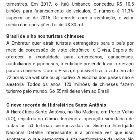
trimestres. Em 2017, o Itaú Unibanco concedeu R$ 10,5
bilhões para financiamento de veículos. O número é 11,3%
superior ao de 2016. De acordo com a instituição, o valor
médio das operações foi de R$ 30 mil.
Brasil de olho nos turistas chineses
A Embratur quer atrair turistas estrangeiros para o país por
meio da concessão de visto eletrônico, o E-visa. Depois de
oferecer a modalidade para americanos, canadenses,
australianos e japoneses, a entidade pretende levar o serviço
para os chineses. Com o E-visa, é possível tirar o visto em até
72 horas via website ou aplicativo. A escolha dos países não é
aleatória. Todos os anos, 120 milhões de chineses fazem
turismo pelo mundo. Só 55 mil deles vêm ao Brasil.
O novo recorde da Hidrelétrica Santo Antônio
A Hidrelétrica Santo Antônio, no Rio Madeira, em Porto Velho
(RO), registrou no último domingo a operação simultânea de
todas as 50 turbinas sincronizadas ao Sistema Interligado
Nacional. Detalhe interessante: é a primeira vez que isso
acontece, o que demonstra a alta performance da usina. No