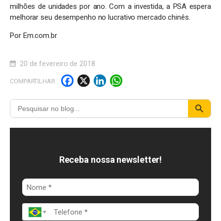
milhões de unidades por ano. Com a investida, a PSA espera
melhorar seu desempenho no lucrativo mercado chinês.
Por Em.com.br
20 de fevereiro de 2018
F
X
Li
W
COMPARTILHAR
a
n
h
c
k
a
e
e
t
b
d
s
o
I
A
Receba nossa newsletter!
o
n
p
k
p