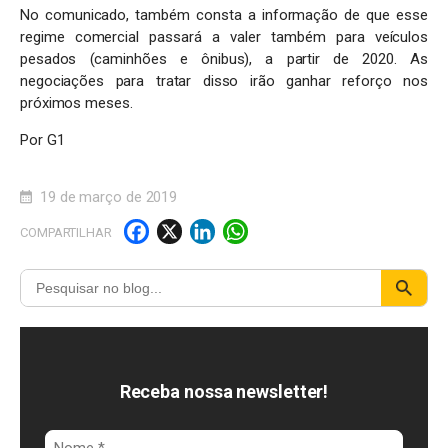
No comunicado, também consta a informação de que esse
regime comercial passará a valer também para veículos
pesados (caminhões e ônibus), a partir de 2020. As
negociações para tratar disso irão ganhar reforço nos
próximos meses.
Por G1
19 de março de 2019
F
X
Li
W
COMPARTILHAR
a
n
h
c
k
a
e
e
t
b
d
s
o
I
A
Receba nossa newsletter!
o
n
p