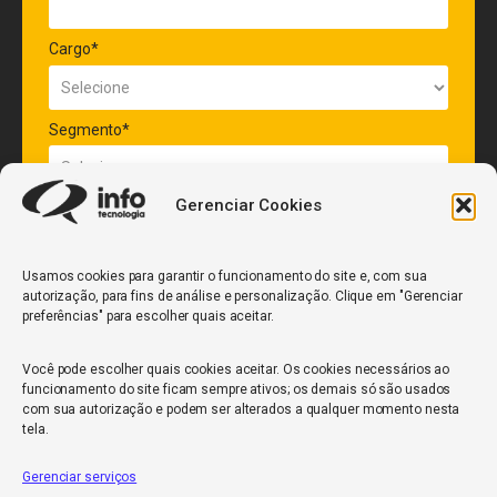
Cargo*
Segmento*
Gerenciar Cookies
Quantidade de veículos da frota*
Usamos cookies para garantir o funcionamento do site e, com sua
autorização, para fins de análise e personalização. Clique em "Gerenciar
ENVIAR
preferências" para escolher quais aceitar.
Você pode escolher quais cookies aceitar. Os cookies necessários ao
funcionamento do site ficam sempre ativos; os demais só são usados
com sua autorização e podem ser alterados a qualquer momento nesta
tela.
Gerenciar serviços