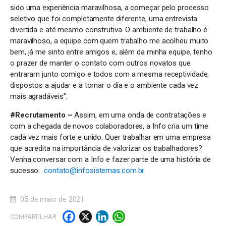
sido uma experiência maravilhosa, a começar pelo processo
seletivo que foi completamente diferente, uma entrevista
divertida e até mesmo construtiva. O ambiente de trabalho é
maravilhoso, a equipe com quem trabalho me acolheu muito
bem, já me sinto entre amigos e, além da minha equipe, tenho
o prazer de manter o contato com outros novatos que
entraram junto comigo e todos com a mesma receptividade,
dispostos a ajudar e a tornar o dia e o ambiente cada vez
mais agradáveis”.
#Recrutamento –
Assim, em uma onda de contratações e
com a chegada de novos colaboradores, a Info cria um time
cada vez mais forte e unido. Quer trabalhar em uma empresa
que acredita na importância de valorizar os trabalhadores?
Venha conversar com a Info e fazer parte de uma história de
sucesso:
contato@infosistemas.com.br
05 de maio de 2021
F
X
Li
W
COMPARTILHAR