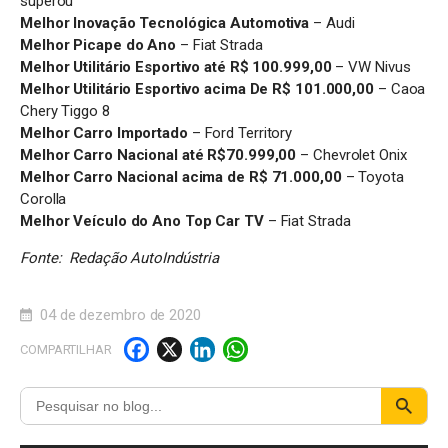
superou”
Melhor Inovação Tecnológica Automotiva
– Audi
Melhor Picape do Ano
– Fiat Strada
Melhor Utilitário Esportivo até R$ 100.999,00
– VW Nivus
Melhor Utilitário Esportivo acima De R$ 101.000,00
– Caoa
Chery Tiggo 8
Melhor Carro Importado
– Ford Territory
Melhor Carro Nacional até R$70.999,00
– Chevrolet Onix
Melhor Carro Nacional acima de R$ 71.000,00
– Toyota
Corolla
Melhor Veículo do Ano Top Car TV
– Fiat Strada
Fonte: Redação AutoIndústria
04 de dezembro de 2020
F
X
Li
W
COMPARTILHAR
a
n
h
c
k
a
e
e
t