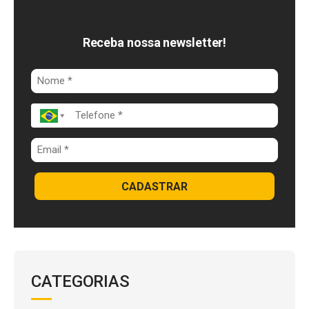
b
d
s
o
I
A
Receba nossa newsletter!
o
n
p
k
p
CADASTRAR
CATEGORIAS