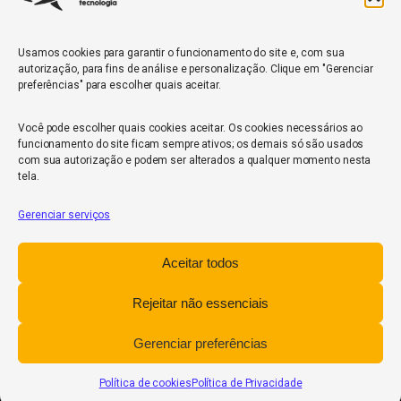
Usamos cookies para garantir o funcionamento do site e, com sua
autorização, para fins de análise e personalização. Clique em "Gerenciar
ENVIAR
preferências" para escolher quais aceitar.
Você pode escolher quais cookies aceitar. Os cookies necessários ao
funcionamento do site ficam sempre ativos; os demais só são usados
com sua autorização e podem ser alterados a qualquer momento nesta
tela.
Gerenciar serviços
InfoCore
Aceitar todos
Política de Privacidade
Relatório de Transparência Salarial
Rejeitar não essenciais
Trabalhe Conosco
Gerenciar preferências
POWERED BY
Política de cookies
Política de Privacidade