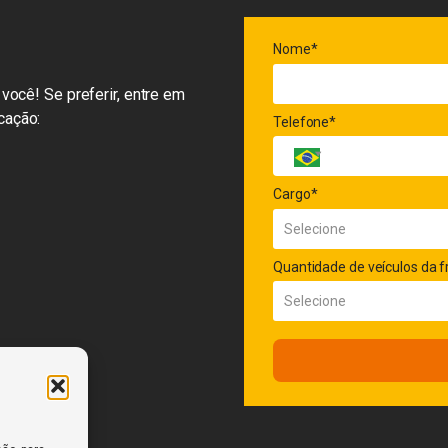
Nome*
você! Se preferir, entre em
cação:
Telefone*
Cargo*
Quantidade de veículos da f