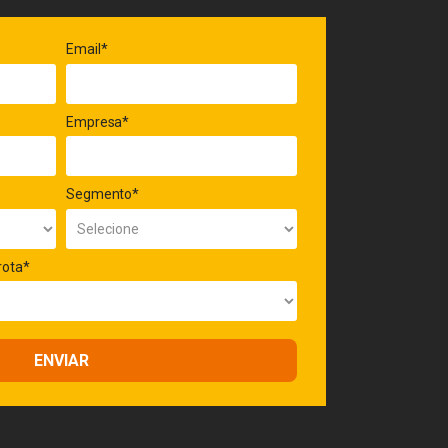
Email*
Empresa*
Segmento*
rota*
ENVIAR