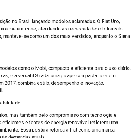
sição no Brasil lançando modelos aclamados. O Fiat Uno,
ornou-se um ícone, atendendo às necessidades do trânsito
o, manteve-se como um dos mais vendidos, enquanto o Siena
modelos como o Mobi, compacto e eficiente para o uso diário,
oras, e a versátil Strada, uma picape compacta líder em
em 2017, combina estilo, desempenho e inovação,
l.
abilidade
culos, mas também pelo compromisso com tecnologia e
 eficientes e fontes de energia renovável refletem uma
mbiente. Essa postura reforça a Fiat como uma marca
a às demandas atuais.