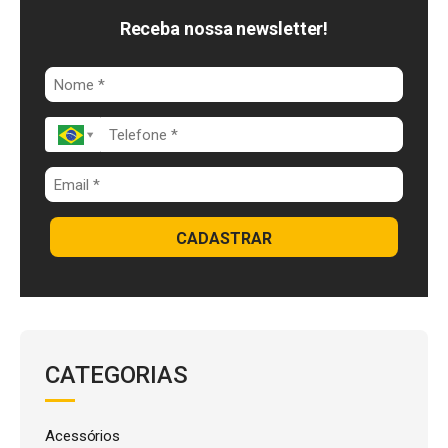
o
I
A
Receba nossa newsletter!
o
n
p
k
p
CADASTRAR
CATEGORIAS
Acessórios