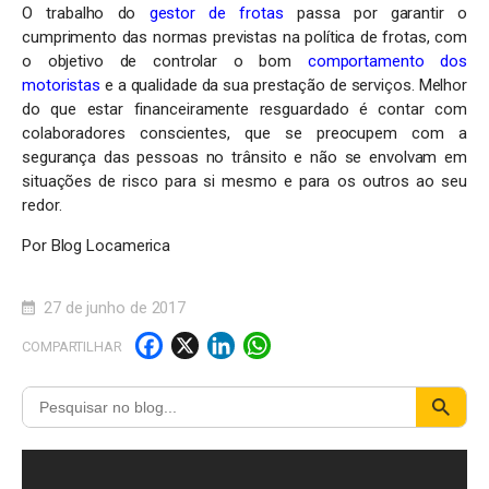
O trabalho do
gestor de frotas
passa por garantir o
cumprimento das normas previstas na política de frotas, com
o objetivo de controlar o bom
comportamento dos
motoristas
e a qualidade da sua prestação de serviços. Melhor
do que estar financeiramente resguardado é contar com
colaboradores conscientes, que se preocupem com a
segurança das pessoas no trânsito e não se envolvam em
situações de risco para si mesmo e para os outros ao seu
redor.
Por Blog Locamerica
27 de junho de 2017
F
X
Li
W
COMPARTILHAR
a
n
h
c
k
a
e
e
t
b
d
s