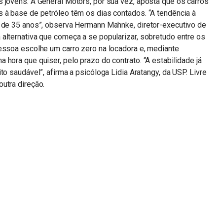
 jovens. A General Motors, por sua vez, aposta que os carros
 à base de petróleo têm os dias contados. “A tendência à
 de 35 anos”, observa Hermann Mahnke, diretor-­executivo de
alternativa que começa a se popularizar, sobretudo entre os
essoa escolhe um carro zero na locadora e, mediante
hora que quiser, pelo prazo do contrato. “A estabilidade já
to saudável”, afirma a psicóloga Lidia Aratangy, da USP. Livre
utra direção.
n
sApp