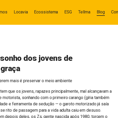
omos
Locavia
Ecossistema
ESG
Tellma
Blog
Con
sonho dos jovens de
 graça
erem mais é preservar o meio ambiente
tem que os jovens, rapazes principalmente, mal alcançavam a
a de motorista, sonhando com o primeiro carango (gíria também
erdade e ferramenta de sedução — o garoto motorizado já saía
se rito de passagem para a vida adulta caiu em desuso.
vem depois deles, os Zs, gente nascida após 1980, torcem o