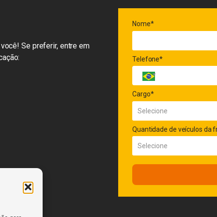
Nome*
você! Se preferir, entre em
cação:
Telefone*
Cargo*
Quantidade de veículos da f