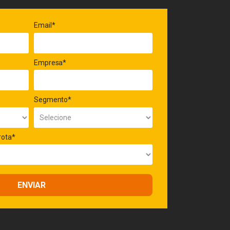
Email*
Empresa*
Segmento*
rota*
ENVIAR