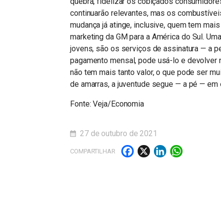
quebra, fidelizar os cobiçados consumidores
continuarão relevantes, mas os combustíveis
mudança já atinge, inclusive, quem tem mais
marketing da GM para a América do Sul. Uma 
jovens, são os serviços de assinatura — a p
pagamento mensal, pode usá-lo e devolver na 
não tem mais tanto valor, o que pode ser mui
de amarras, a juventude segue — a pé — em o
Fonte: Veja/Economia
27 de outubro de 2021
Facebook
X
LinkedI
What
COMPARTILHAR