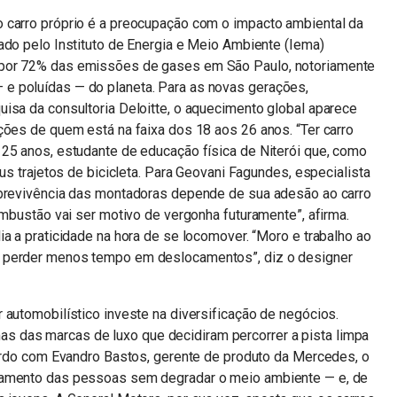
 carro próprio é a preocupação com o impacto ambiental da
ado pelo Instituto de Energia e Meio Ambiente (Iema)
 por 72% das emissões de gases em São Paulo, notoriamente
e poluídas — do planeta. Para as novas gerações,
isa da consultoria Deloitte, o aquecimento global aparece
ções de quem está na faixa dos 18 aos 26 anos. “Ter carro
 25 anos, estudante de educação física de Niterói que, como
eus trajetos de bicicleta. Para Geovani Fagundes, especialista
obrevivência das montadoras depende de sua adesão ao carro
ombustão vai ser motivo de vergonha futuramente”, afirma.
ia a praticidade na hora de se locomover. “Moro e trabalho ao
a perder menos tempo em deslocamentos”, diz o designer
 automobilístico investe na diversificação de negócios.
das marcas de luxo que decidiram percorrer a pista limpa
cordo com Evandro Bastos, gerente de produto da Mercedes, o
camento das pessoas sem degradar o meio ambiente — e, de