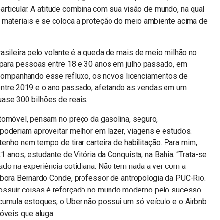
 particular. A atitude combina com sua visão de mundo, na qual
 materiais e se coloca a proteção do meio ambiente acima de
asileira pelo volante é a queda de mais de meio milhão no
s para pessoas entre 18 e 30 anos em julho passado, em
mpanhando esse refluxo, os novos licenciamentos de
ntre 2019 e o ano passado, afetando as vendas em um
ase 300 bilhões de reais.
tomóvel, pensam no preço da gasolina, seguro,
poderiam aproveitar melhor em lazer, viagens e estudos.
 tenho nem tempo de tirar carteira de habilitação. Para mim,
1 anos, estudante de Vitória da Conquista, na Bahia. “Trata-se
ado na experiência cotidiana. Não tem nada a ver com a
bora Bernardo Conde, professor de antropologia da PUC-­Rio.
ossuir coisas é reforçado no mundo moderno pelo sucesso
cumula estoques, o Uber não possui um só veículo e o Airbnb
óveis que aluga.