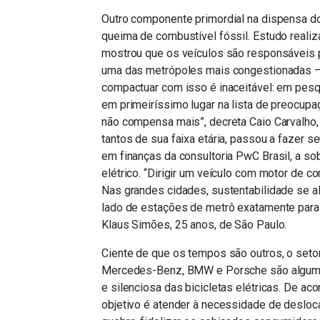
Outro componente primordial na dispensa do
queima de combustível fóssil. Estudo realiz
mostrou que os veículos são responsáveis
uma das metrópoles mais congestionadas — 
compactuar com isso é inaceitável: em pesqu
em primeiríssimo lugar na lista de preocupa
não compensa mais”, decreta Caio Carvalho,
tantos de sua faixa etária, passou a fazer s
em finanças da consultoria PwC Brasil, a s
elétrico. “Dirigir um veículo com motor de c
Nas grandes cidades, sustentabilidade se al
lado de estações de metrô exatamente par
Klaus Simões, 25 anos, de São Paulo.
Ciente de que os tempos são outros, o setor
Mercedes-Benz, BMW e Porsche são algumas 
e silenciosa das bicicletas elétricas. De a
objetivo é atender à necessidade de deslo