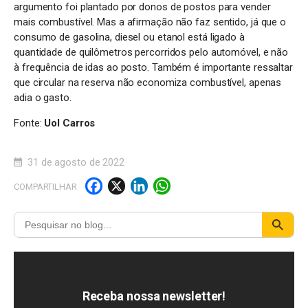
argumento foi plantado por donos de postos para vender
mais combustível. Mas a afirmação não faz sentido, já que o
consumo de gasolina, diesel ou etanol está ligado à
quantidade de quilômetros percorridos pelo automóvel, e não
à frequência de idas ao posto. Também é importante ressaltar
que circular na reserva não economiza combustível, apenas
adia o gasto.
Fonte:
Uol Carros
31 de agosto de 2022
F
X
Li
W
COMPARTILHAR
a
n
h
c
k
a
e
e
t
b
d
s
o
I
A
Receba nossa newsletter!