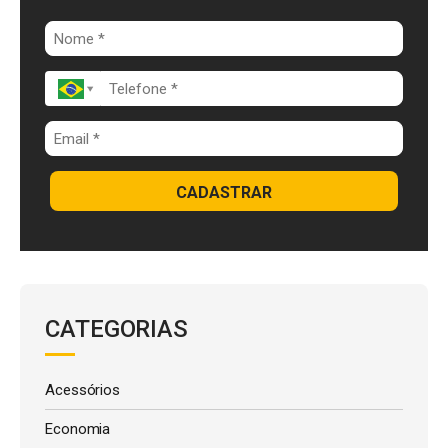
o
n
p
k
p
CADASTRAR
CATEGORIAS
Acessórios
Economia