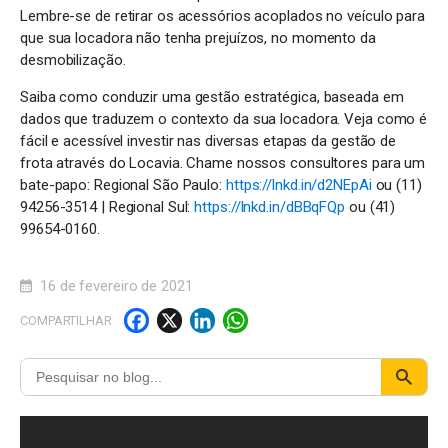
Lembre-se de retirar os acessórios acoplados no veículo para
que sua locadora não tenha prejuízos, no momento da
desmobilização.
Saiba como conduzir uma gestão estratégica, baseada em
dados que traduzem o contexto da sua locadora. Veja como é
fácil e acessível investir nas diversas etapas da gestão de
frota através do Locavia. Chame nossos consultores para um
bate-papo: Regional São Paulo:
https://lnkd.in/d2NEpAi
ou (11)
94256-3514 | Regional Sul:
https://lnkd.in/dBBqFQp
ou (41)
99654-0160.
16 de fevereiro de 2021
F
X
Li
W
COMPARTILHAR
a
n
h
c
k
a
e
e
t