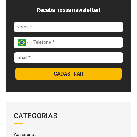
b
d
s
o
I
A
Receba nossa newsletter!
o
n
p
k
p
CADASTRAR
CATEGORIAS
Acessórios