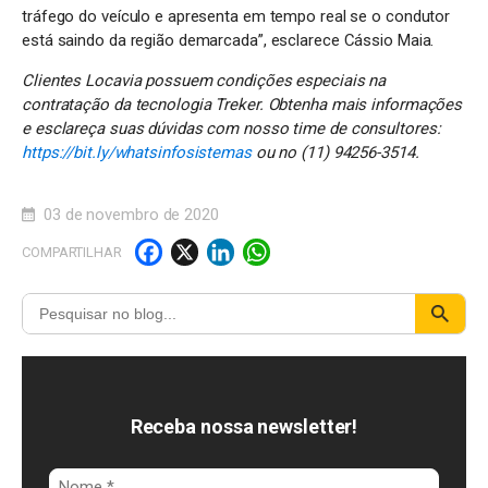
tráfego do veículo e apresenta em tempo real se o condutor
está saindo da região demarcada”, esclarece Cássio Maia.
Clientes Locavia possuem condições especiais na
contratação da tecnologia Treker. Obtenha mais informações
e esclareça suas dúvidas com nosso time de consultores:
https://bit.ly/whatsinfosistemas
ou no (11) 94256-3514.
03 de novembro de 2020
F
X
Li
W
COMPARTILHAR
a
n
h
c
k
a
e
e
t
b
d
s
o
I
A
Receba nossa newsletter!
o
n
p