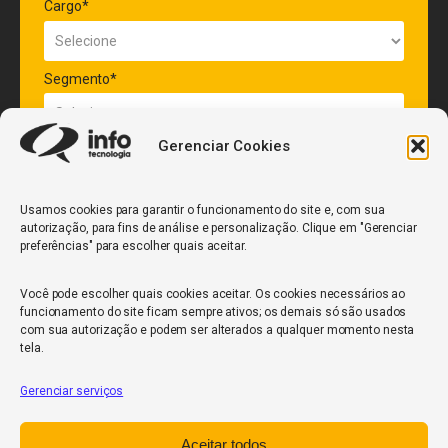
Cargo*
Segmento*
Gerenciar Cookies
Quantidade de veículos da frota*
Usamos cookies para garantir o funcionamento do site e, com sua
autorização, para fins de análise e personalização. Clique em "Gerenciar
ENVIAR
preferências" para escolher quais aceitar.
Você pode escolher quais cookies aceitar. Os cookies necessários ao
funcionamento do site ficam sempre ativos; os demais só são usados
com sua autorização e podem ser alterados a qualquer momento nesta
tela.
Gerenciar serviços
InfoCore
Aceitar todos