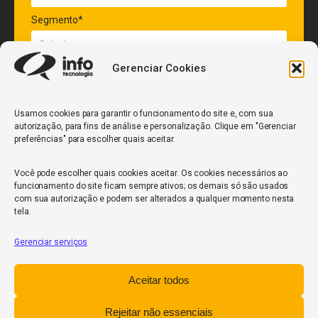
Segmento*
Gerenciar Cookies
Quantidade de veículos da frota*
Usamos cookies para garantir o funcionamento do site e, com sua
autorização, para fins de análise e personalização. Clique em "Gerenciar
ENVIAR
preferências" para escolher quais aceitar.
Você pode escolher quais cookies aceitar. Os cookies necessários ao
funcionamento do site ficam sempre ativos; os demais só são usados
com sua autorização e podem ser alterados a qualquer momento nesta
tela.
Gerenciar serviços
InfoCore
Aceitar todos
Política de Privacidade
Relatório de Transparência Salarial
Rejeitar não essenciais