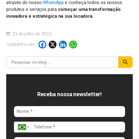
através do nosso
WhatsApp
e conheça todos os nossos
produtos e serviços para
começar uma transformação
inovadora e estratégica na sua locadora.
23 de julho de 2025
F
X
Li
W
COMPARTILHAR
a
n
h
c
k
a
e
e
t
b
d
s
o
I
A
Receba nossa newsletter!
o
n
p
k
p