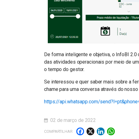
De forma inteligente e objetiva, o InfoBI 2.0
das atividades operacionais por meio de um
o tempo do gestor.
Se interessou e quer saber mais sobre a fe
chame para uma conversa através do nosso
https://api.whatsapp.com/send?l=pt&phon
02 de março de 2022
Facebook
X
LinkedI
What
COMPARTILHAR