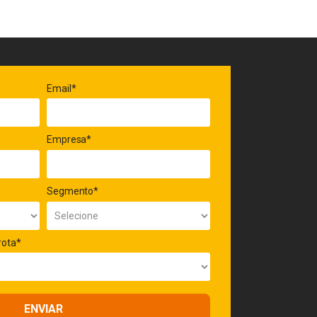
Email*
Empresa*
Segmento*
rota*
ENVIAR