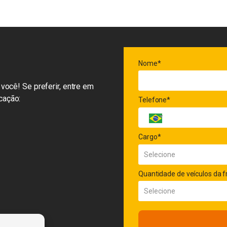
Nome*
você! Se preferir, entre em
cação:
Telefone*
Cargo*
Quantidade de veículos da f