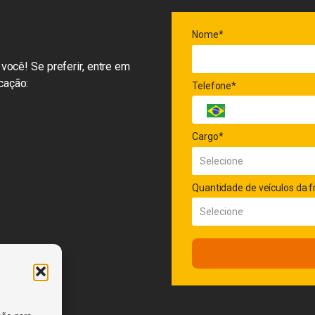
Nome*
você! Se preferir, entre em
cação:
Telefone*
Cargo*
Quantidade de veículos da f