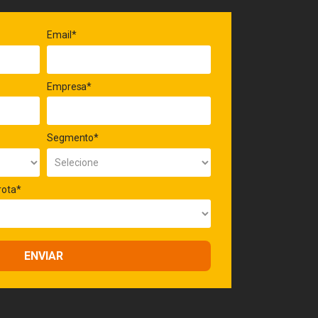
Email*
Empresa*
Segmento*
rota*
ENVIAR