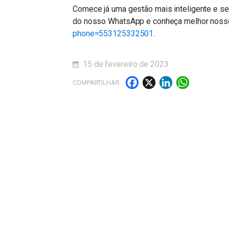
Comece já uma gestão mais inteligente e s
do nosso WhatsApp e conheça melhor nosso
phone=553125332501
.
15 de fevereiro de 2023
Facebook
X
LinkedI
What
COMPARTILHAR