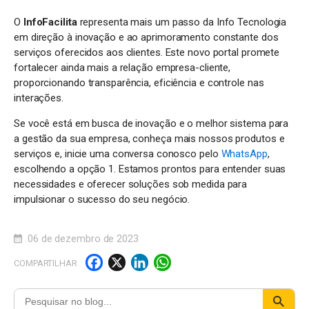
O
InfoFacilita
representa mais um passo da Info Tecnologia
em direção à inovação e ao aprimoramento constante dos
serviços oferecidos aos clientes. Este novo portal promete
fortalecer ainda mais a relação empresa-cliente,
proporcionando transparência, eficiência e controle nas
interações.
Se você está em busca de inovação e o melhor sistema para
a gestão da sua empresa, conheça mais nossos produtos e
serviços e, inicie uma conversa conosco pelo
WhatsApp
,
escolhendo a opção 1. Estamos prontos para entender suas
necessidades e oferecer soluções sob medida para
impulsionar o sucesso do seu negócio.
06 de dezembro de 2023
F
X
Li
W
COMPARTILHAR
a
n
h
c
k
a